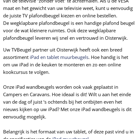
van de televisie “zonder voet” te achterhalen. Als u de VESA
maat en het gewicht van uw televisie weet, kunt u eenvoudig
de juiste TV plafondbeugel kiezen en online bestellen.
De
wegklapbare plafondbeugel
is een handige plafond beugel
voor de wat kleinere ruimtes. Ook deze
wegklapbare
plafondbeugel leveren wij snel en vertrouwd in Oisterwijk.
Uw TVBeugel partner uit Oisterwijk heeft ook een breed
assortiment
iPad en tablet muurbeugels
. Hoe handig is het
om uw iPad in de keuken te monteren en zo een online
kookcursus te volgen.
Onze iPad wandbeugels worden ook vaak geplaatst in
Campers en Caravans. Hoe ideaal is dit! Wilt u aan het einde
van de dag of juist ‘s ochtends bij het ontbijten even het
nieuws kijken op uw iPad? Met onze iPad wandbeugels is dit
eenvoudig mogelijk.
Belangrijk is het formaat van uw tablet, of deze past vind u in
de specificaties van de
iPad muurbeugel
.