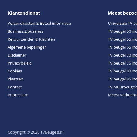
Klantendienst
Meest bezoc
Verzendkosten & Betaal informatie
Universele TV b
Business 2 business
TV beugel 50 in
Retour zenden & Klachten
TV beugel 55 in
Algemene bepalingen
TV beugel 65 in
Disclaimer
TV beugel 70 in
Privacybeleid
TV beugel 75 in
Cookies
TV beugel 80 in
Plaatsen
TV beugel 85 in
Contact
TV Muurbeugel
Impressum
Meest verkocht
Copyright © 2026 TVBeugels.nl.