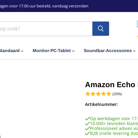
agen voor 17.00 uur besteld, vandaag verzonden
Standaard
Monitor-PC-Tablet
Soundbar-Accessoires
Amazon Echo 
(2595)
Artikelnummer:
Op werkdagen voor 17:
10.000+ tevreden klant
Professioneel advies vi
B2B snelle levering do