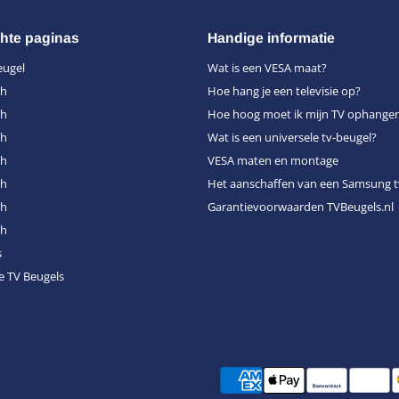
hte paginas
Handige informatie
eugel
Wat is een VESA maat?
ch
Hoe hang je een televisie op?
ch
Hoe hoog moet ik mijn TV ophange
ch
Wat is een universele tv-beugel?
ch
VESA maten en montage
ch
Het aanschaffen van een Samsung t
ch
Garantievoorwaarden TVBeugels.nl
ch
s
e TV Beugels