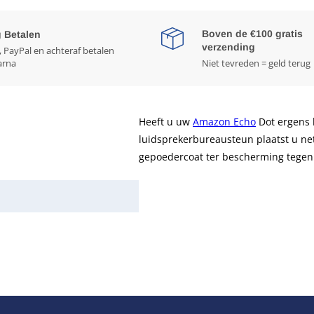
Boven de €100 gratis
g Betalen
verzending
, PayPal en achteraf betalen
arna
Niet tevreden = geld terug
Heeft u uw
Amazon Echo
Dot ergens l
luidsprekerbureausteun plaatst u net
gepoedercoat ter bescherming tegen 