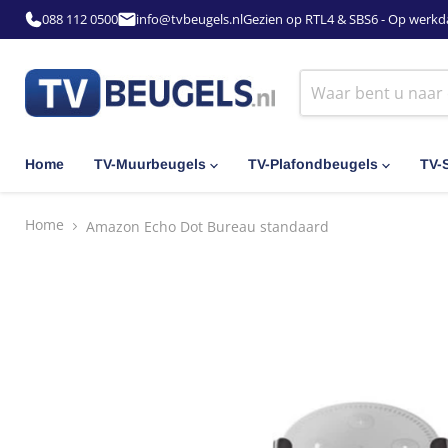
088 112 0500
info@tvbeugels.nl
Gezien op RTL4 & SBS6 - Op werkd
Home
TV-Muurbeugels
TV-Plafondbeugels
TV-
Home
Amazon Echo Dot Bureau standaard