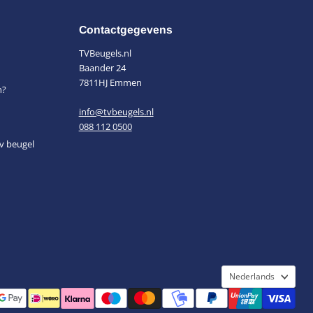
Contactgegevens
TVBeugels.nl
Baander 24
7811HJ Emmen
n?
info@tvbeugels.nl
088 112 0500
v beugel
Taal
Nederlands