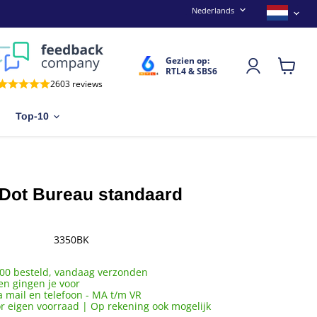
Taal
Land
Nederlands
Gezien op:
RTL4 & SBS6
Winkel
2603 reviews
bekijken
Top-10
Dot Bureau standaard
3350BK
00 besteld, vandaag verzonden
en gingen je voor
a mail en telefoon - MA t/m VR
or eigen voorraad | Op rekening ook mogelijk