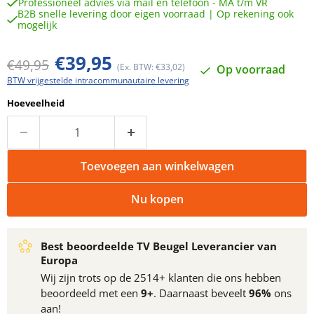
Professioneel advies via mail en telefoon - MA t/m VR
B2B snelle levering door eigen voorraad | Op rekening ook
mogelijk
Huidige prijs
€39,95
Oorspronkelijke prijs
€49,95
(Ex. BTW: €33,02)
Op voorraad
BTW vrijgestelde intracommunautaire levering
Hoeveelheid
Toevoegen aan winkelwagen
Nu kopen
Best beoordeelde TV Beugel Leverancier van
Europa
Wij zijn trots op de 2514+ klanten die ons hebben
beoordeeld met een
9+
. Daarnaast beveelt
96%
ons
aan!