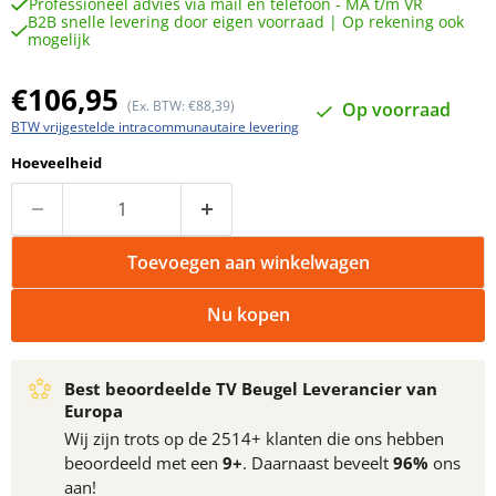
Professioneel advies via mail en telefoon - MA t/m VR
B2B snelle levering door eigen voorraad | Op rekening ook
mogelijk
Huidige prijs
€106,95
(Ex. BTW: €88,39)
Op voorraad
BTW vrijgestelde intracommunautaire levering
Hoeveelheid
Toevoegen aan winkelwagen
Nu kopen
Best beoordeelde TV Beugel Leverancier van
Europa
Wij zijn trots op de 2514+ klanten die ons hebben
beoordeeld met een
9+
. Daarnaast beveelt
96%
ons
aan!