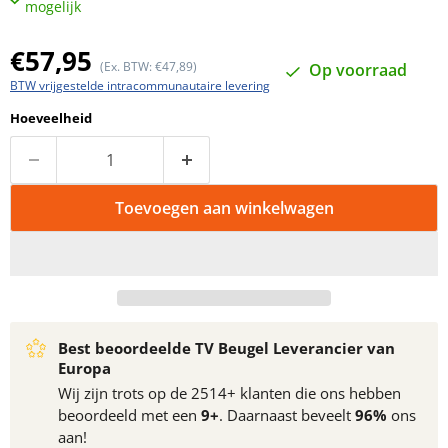
mogelijk
Huidige prijs
€57,95
(Ex. BTW: €47,89)
Op voorraad
BTW vrijgestelde intracommunautaire levering
Hoeveelheid
Toevoegen aan winkelwagen
Best beoordeelde TV Beugel Leverancier van
Europa
Wij zijn trots op de 2514+ klanten die ons hebben
beoordeeld met een
9+
. Daarnaast beveelt
96%
ons
aan!