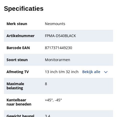
Specificaties
Merk steun
Neomounts
Artikelnummer
FPMA-D540BLACK
Barcode EAN
8717371449230
Soort steun
Monitorarmen
Afmeting TV
13 inch t/m 32 inch
Bekijk alle
Maximale
8
belasting
Kantelbaar
+45°, -45°
naar beneden
Gewicht beugel
3.4