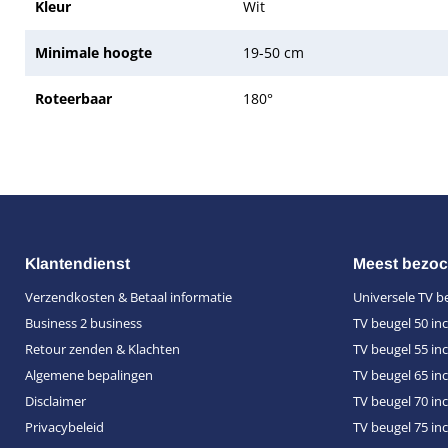
Kleur
Wit
Minimale hoogte
19-50 cm
Roteerbaar
180°
Klantendienst
Meest bezoc
Verzendkosten & Betaal informatie
Universele TV b
Business 2 business
TV beugel 50 in
Retour zenden & Klachten
TV beugel 55 in
Algemene bepalingen
TV beugel 65 in
Disclaimer
TV beugel 70 in
Privacybeleid
TV beugel 75 in