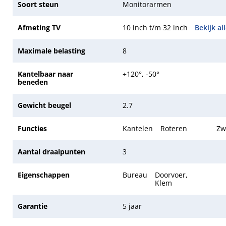
Soort steun
Monitorarmen
Afmeting TV
10 inch t/m 32 inch
Bekijk al
Maximale belasting
8
Kantelbaar naar
+120°, -50°
beneden
Gewicht beugel
2.7
Functies
Kantelen
Roteren
Zw
Aantal draaipunten
3
Eigenschappen
Bureau
Doorvoer,
Klem
Garantie
5 jaar