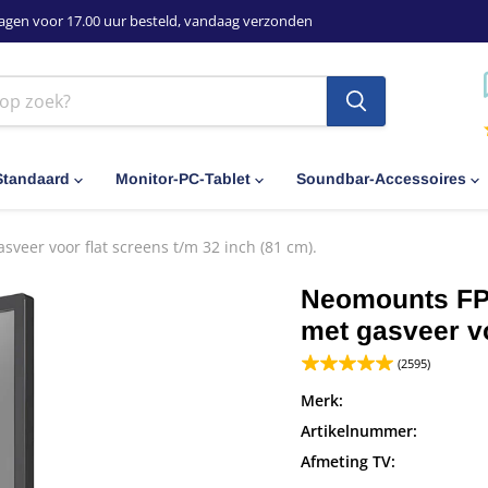
agen voor 17.00 uur besteld, vandaag verzonden
Standaard
Monitor-PC-Tablet
Soundbar-Accessoires
eer voor flat screens t/m 32 inch (81 cm).
Neomounts FPM
met gasveer vo
(2595)
Merk:
Artikelnummer:
Afmeting TV: