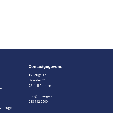
Contactgegevens
TVBeugels.nl
Baander 24
7811HJ Emmen
n?
info@tvbeugels.nl
088 112 0500
v beugel