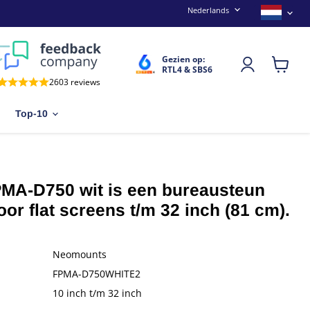
Taal
Land
Nederlands
Gezien op:
RTL4 & SBS6
Winkel
2603 reviews
bekijken
Top-10
A-D750 wit is een bureausteun
or flat screens t/m 32 inch (81 cm).
Neomounts
FPMA-D750WHITE2
10 inch t/m 32 inch