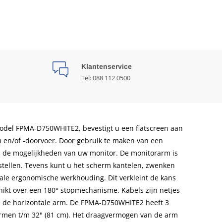
Klantenservice
Tel: 088 112 0500
del FPMA-D750WHITE2, bevestigt u een flatscreen aan
m en/of -doorvoer. Door gebruik te maken van een
n de mogelijkheden van uw monitor. De monitorarm is
stellen. Tevens kunt u het scherm kantelen, zwenken
eale ergonomische werkhouding. Dit verkleint de kans
hikt over een 180° stopmechanisme. Kabels zijn netjes
n de horizontale arm. De FPMA-D750WHITE2 heeft 3
ermen t/m 32" (81 cm). Het draagvermogen van de arm