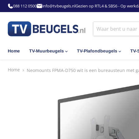
088 112 0500
info@tvbeugels.nl
Gezien op RTL4 & SBS6 - Op werkd
Home
TV-Muurbeugels
TV-Plafondbeugels
TV-
Home
Neomounts FPMA-D750 wit is een bureausteun met gasv