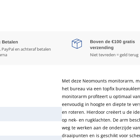
Boven de €100 gratis
g Betalen
verzending
, PayPal en achteraf betalen
arna
Niet tevreden = geld terug
Met deze Neomounts monitorarm, mo
het bureau via een topfix bureaukle
monitorarm profiteert u optimaal va
eenvoudig in hoogte en diepte te ver
en roteren. Hierdoor creëert u de id
op nek- en rugklachten. De arm besc
weg te werken aan de onderzijde va
draaipunten en is geschikt voor sch