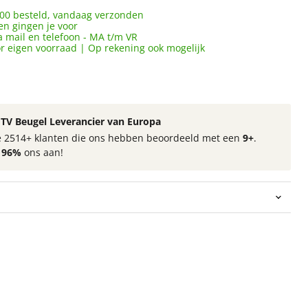
00 besteld, vandaag verzonden
en gingen je voor
a mail en telefoon - MA t/m VR
or eigen voorraad | Op rekening ook mogelijk
TV Beugel Leverancier van Europa
 de 2514+ klanten die ons hebben beoordeeld met een
9+
.
t
96%
ons aan!