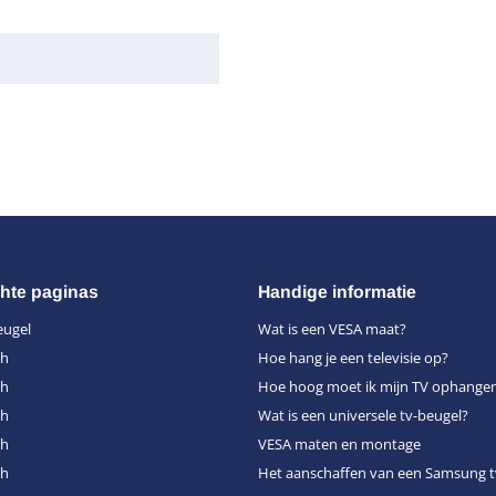
hte paginas
Handige informatie
eugel
Wat is een VESA maat?
ch
Hoe hang je een televisie op?
ch
Hoe hoog moet ik mijn TV ophange
ch
Wat is een universele tv-beugel?
ch
VESA maten en montage
ch
Het aanschaffen van een Samsung t