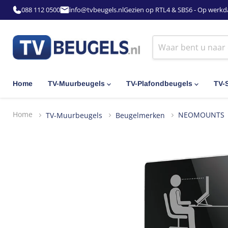
088 112 0500
info@tvbeugels.nl
Gezien op RTL4 & SBS6 - Op werkd
Home
TV-Muurbeugels
TV-Plafondbeugels
TV-
Home
TV-Muurbeugels
Beugelmerken
NEOMOUNTS