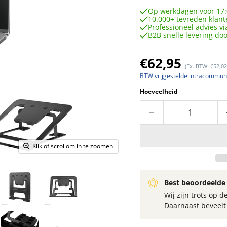
Op werkdagen voor 17:
10.000+ tevreden klant
Professioneel advies vi
B2B snelle levering do
Huidige prijs
€62,95
(Ex. BTW: €52,02
BTW vrijgestelde intracommuna
Hoeveelheid
Klik of scrol om in te zoomen
Best beoordeelde 
Wij zijn trots op
Daarnaast beveel