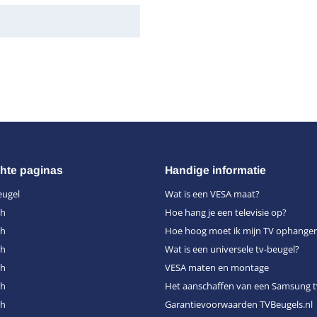
hte paginas
Handige informatie
eugel
Wat is een VESA maat?
ch
Hoe hang je een televisie op?
ch
Hoe hoog moet ik mijn TV ophange
ch
Wat is een universele tv-beugel?
ch
VESA maten en montage
ch
Het aanschaffen van een Samsung t
ch
Garantievoorwaarden TVBeugels.nl