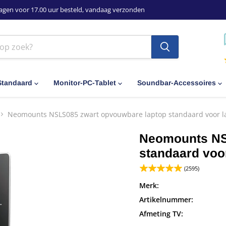
agen voor 17.00 uur besteld, vandaag verzonden
Standaard
Monitor-PC-Tablet
Soundbar-Accessoires
Neomounts NSLS085 zwart opvouwbare laptop standaard voor lap
Neomounts NS
standaard voor
(2595)
Merk:
Artikelnummer:
Afmeting TV: