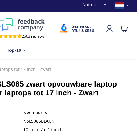
Taal
Land
Nederlands
Gezien op:
RTL4 & SBS6
Winkel
2603 reviews
bekijken
Top-10
tops tot 17 inch - Zwart
LS085 zwart opvouwbare laptop
 laptops tot 17 inch - Zwart
Neomounts
NSLS085BLACK
10 inch t/m 17 inch