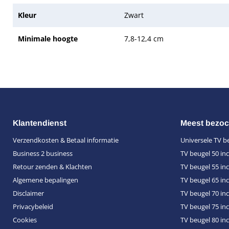
Kleur
Zwart
Minimale hoogte
7,8-12,4 cm
Klantendienst
Meest bezoc
Verzendkosten & Betaal informatie
Universele TV b
Business 2 business
TV beugel 50 in
Retour zenden & Klachten
TV beugel 55 in
Algemene bepalingen
TV beugel 65 in
Disclaimer
TV beugel 70 in
Privacybeleid
TV beugel 75 in
Cookies
TV beugel 80 in