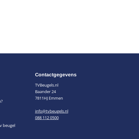
Contactgegevens
TVBeugels.nl
Baander 24
7811HJ Emmen
n?
info@tvbeugels.nl
088 112 0500
v beugel