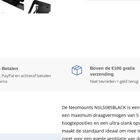
Boven de €100 gratis
g Betalen
verzending
, PayPal en achteraf betalen
arna
Niet tevreden = geld terug
De Neomounts NSLS085BLACK is een un
een maximum draagvermogen van 5 kg
hoogteposities en een ultra-slank o
maakt de standaard ideaal om mee te
zorgt voor een goede ventilatie van d