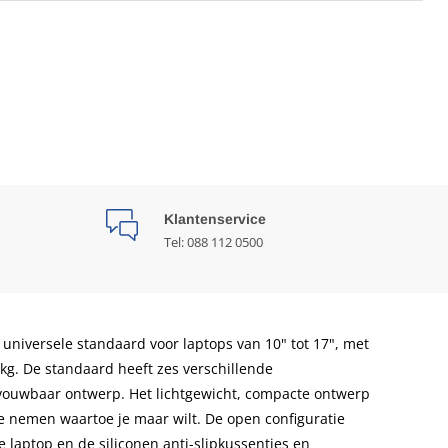
Klantenservice
Tel: 088 112 0500
iversele standaard voor laptops van 10" tot 17", met
. De standaard heeft zes verschillende
pvouwbaar ontwerp. Het lichtgewicht, compacte ontwerp
 nemen waartoe je maar wilt. De open configuratie
e laptop en de siliconen anti-slipkussentjes en