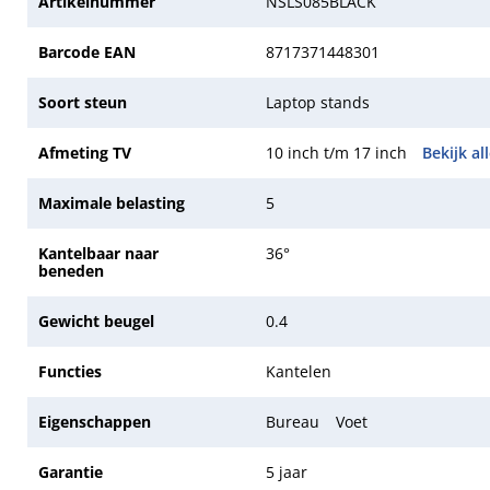
Artikelnummer
NSLS085BLACK
Barcode EAN
8717371448301
Soort steun
Laptop stands
Afmeting TV
10 inch t/m 17 inch
Bekijk al
Maximale belasting
5
Kantelbaar naar
36°
beneden
Gewicht beugel
0.4
Functies
Kantelen
Eigenschappen
Bureau
Voet
Garantie
5 jaar