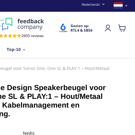
Taal
Land
Nederlands
Gezien op:
RTL4 & SBS6
Winkel
2603 reviews
bekijken
Top-10
eugel voor Sonos One, One SL & PLAY:1 – Hout/Metaal
e Design Speakerbeugel voor
e SL & PLAY:1 – Hout/Metaal
t Kabelmanagement en
ng.
Nedis