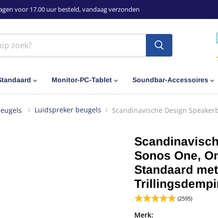
agen voor 17.00 uur besteld, vandaag verzonden
Standaard
Monitor-PC-Tablet
Soundbar-Accessoires
beugels
Luidspreker beugels
Scandinavische Design Speakerb
Scandinavisch
Sonos One, On
Standaard me
Trillingsdempi
(2595)
Merk: