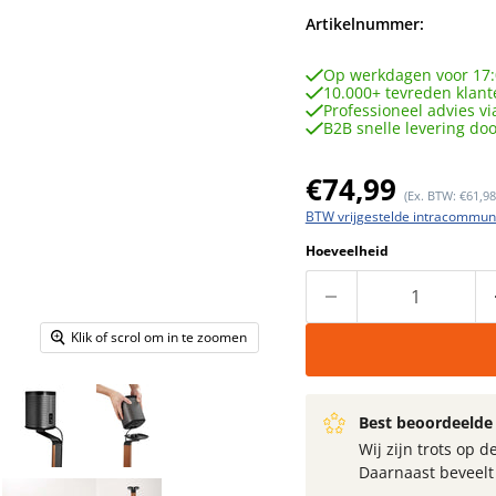
Artikelnummer:
Op werkdagen voor 17:
10.000+ tevreden klant
Professioneel advies vi
B2B snelle levering do
Huidige prijs
€74,99
(Ex. BTW: €61,98
BTW vrijgestelde intracommuna
Hoeveelheid
Klik of scrol om in te zoomen
Best beoordeelde 
Wij zijn trots op
Daarnaast beveel