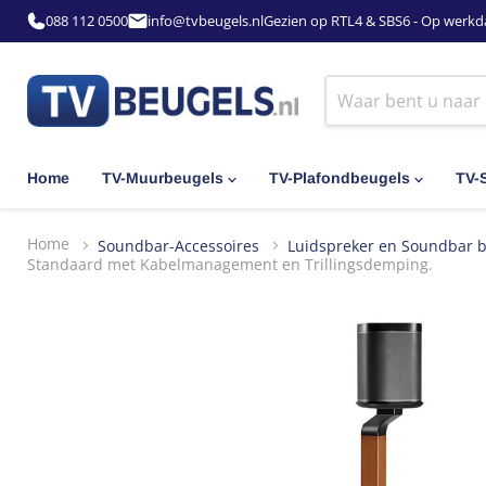
088 112 0500
info@tvbeugels.nl
Gezien op RTL4 & SBS6 - Op werkd
Home
TV-Muurbeugels
TV-Plafondbeugels
TV-
Home
Soundbar-Accessoires
Luidspreker en Soundbar 
Standaard met Kabelmanagement en Trillingsdemping.