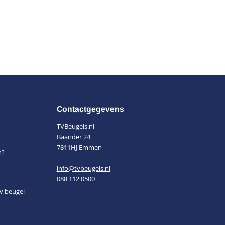
Contactgegevens
TVBeugels.nl
Baander 24
7811HJ Emmen
n?
info@tvbeugels.nl
088 112 0500
v beugel