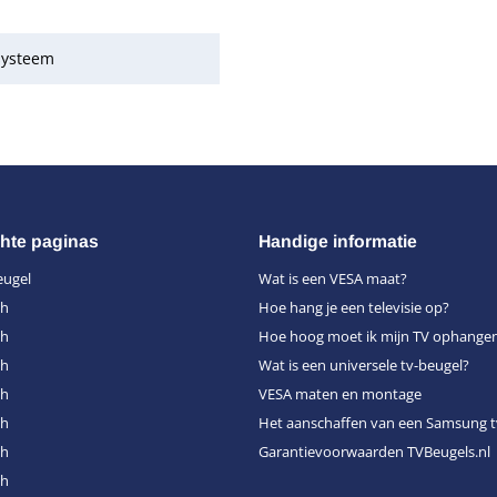
systeem
hte paginas
Handige informatie
eugel
Wat is een VESA maat?
ch
Hoe hang je een televisie op?
ch
Hoe hoog moet ik mijn TV ophange
ch
Wat is een universele tv-beugel?
ch
VESA maten en montage
ch
Het aanschaffen van een Samsung t
ch
Garantievoorwaarden TVBeugels.nl
ch