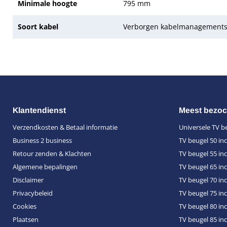
Minimale hoogte
795 mm
Soort kabel
Verborgen kabelmanagement
Klantendienst
Meest bezoc
Verzendkosten & Betaal informatie
Universele TV b
Business 2 business
TV beugel 50 in
Retour zenden & Klachten
TV beugel 55 in
Algemene bepalingen
TV beugel 65 in
Disclaimer
TV beugel 70 in
Privacybeleid
TV beugel 75 in
Cookies
TV beugel 80 in
Plaatsen
TV beugel 85 in