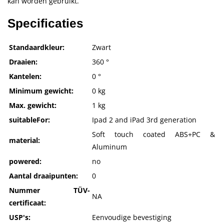
kan worden gebruikt.
Specificaties
Standaardkleur:
Zwart
Draaien:
360 °
Kantelen:
0 °
Minimum gewicht:
0 kg
Max. gewicht:
1 kg
suitableFor:
Ipad 2 and iPad 3rd generation
Soft touch coated ABS+PC &
material:
Aluminum
powered:
no
Aantal draaipunten:
0
Nummer TÜV-
NA
certificaat:
USP's:
Eenvoudige bevestiging